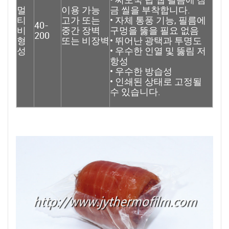
멀
이용 가능
금 씰을 부착합니다.
티
고가 또는
• 자체 통풍 기능, 필름에
40-
비
중간 장벽
구멍을 뚫을 필요 없음
200
형
또는 비장벽
• 뛰어난 광택과 투명도
성
• 우수한 인열 및 뚫림 저
항성
• 우수한 방습성
• 인쇄된 상태로 고정될
수 있습니다.