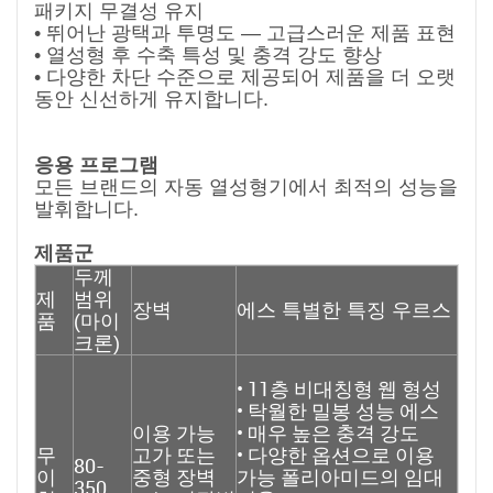
패키지 무결성 유지
• 뛰어난 광택과 투명도 — 고급스러운 제품 표현
• 열성형 후 수축 특성 및 충격 강도 향상
• 다양한 차단 수준으로 제공되어 제품을 더 오랫
동안 신선하게 유지합니다.
응용 프로그램
모든 브랜드의 자동 열성형기에서 최적의 성능을
발휘합니다.
제품군
두께
제
범위
장벽
에스
특별한 특징
우르스
품
(마이
크론)
•
11층 비대칭형 웹 형성
• 탁월한 밀봉 성능
에스
이용 가능
• 매우 높은 충격 강도
무
고가 또는
• 다양한 옵션으로 이용
80-
이
중형 장벽
가능
폴리아미드의 임대
350