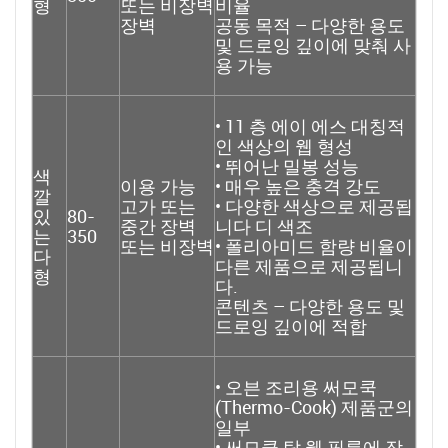
형
또는 비장벽
비율
장벽
공동
목적 – 다양한 용도
및 드로잉 깊이에 맞춰 사
용 가능
•
11
층
에이
에스
대칭적
인 색상의 웹 형성
• 뛰어난 밀봉 성능
색
이용 가능
• 매우 높은 충격 강도
깔
고가 또는
• 다양한 색상으로 제공됩
있
80-
중간 장벽
니다
디
색조
는
350
또는 비장벽
• 폴리아미드 함량 비율이
다
다른 제품으로 제공됩니
형
다.
콘텐츠 – 다양한 용도 및
드로잉 깊이에 적합
• 오븐 조리용 써모쿡
(Thermo-Cook) 제품군의
일부
• 써모쿡 탑 웹 필름에 잠