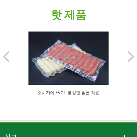
핫 제품
소시지에 EVOH 열성형 필름 적용
정보